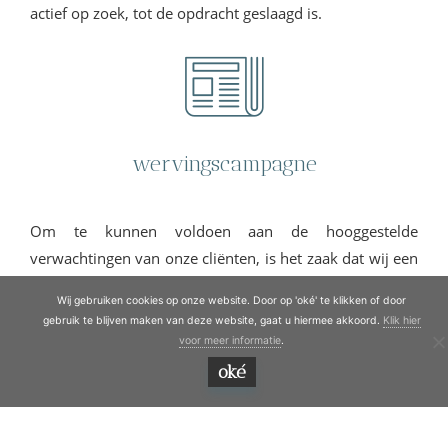
actief op zoek, tot de opdracht geslaagd is.
wervingscampagne
Om te kunnen voldoen aan de hooggestelde
verwachtingen van onze cliënten, is het zaak dat wij een
grote doelgroep bereiken. Immers, hoe groter het bereik
Wij gebruiken cookies op onze website. Door op 'oké' te klikken of door
des te groter de kans van slagen. Wij zetten derhalve
gebruik te blijven maken van deze website, gaat u hiermee akkoord.
Klik hier
een wervingscampagne in die aansluit bij het
voor meer informatie
.
mediagedrag van potentiële kandidaten. Zowel online
oké
als offline (bijvoorbeeld
NRC
en
FD
).