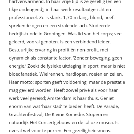
hartverwarmend. In haar vrije tijd is ze gezellig (en een
tikje ondeugend), in haar werk resultaatgericht en
professioneel. Ze is slank, 1,70 m lang, blond, heeft
sprekende ogen en een stralende lach. Studeerde
bedrijfskunde in Groningen. Was lid van het corps; veel
geleerd, vooral genoten. Is een verbindend leider.
Bestuurlijke ervaring in profit én non-profit, met
dynamiek als constante factor. ‘Zonder beweging, geen
energie.’ Zoekt de fysieke uitdaging in sport, maar is niet
bloedfanatiek. Wielrennen, hardlopen, roeien en zeilen.
Haar motto: sporten geeft voldoening, maar de prestatie
mag gevierd worden! Heeft zowel privé als voor haar
werk veel gereisd; Amsterdam is haar thuis. Geniet
enorm van wat ‘haar stad’ te bieden heeft. De Parade,
Grachtenfestival, De Kleine Komedie, Stopera en
natuurlijk Het Concertgebouw en de talloze musea. Is
overal wel voor te porren. Een gezelligheidsmens.