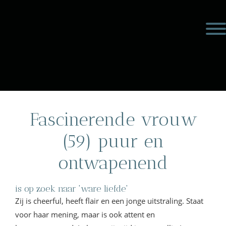
Door
Meulengraaf &
naar
Toggl
de
Meulengraaf
hoofd
inhoud
eader
echts
Fascinerende vrouw
(59) puur en
ontwapenend
is op zoek naar 'ware liefde'
Zij is cheerful, heeft flair en een jonge uitstraling. Staat
voor haar mening, maar is ook attent en