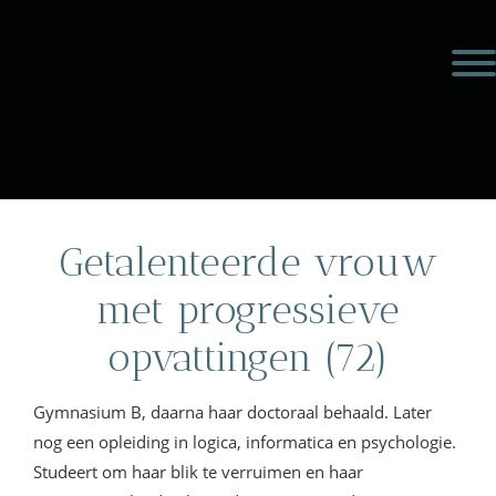
Door
Meulengraaf &
naar
Toggl
de
Meulengraaf
hoofd
inhoud
eader
echts
Getalenteerde vrouw
met progressieve
opvattingen (72)
Gymnasium B, daarna haar doctoraal behaald. Later
nog een opleiding in logica, informatica en psychologie.
Studeert om haar blik te verruimen en haar