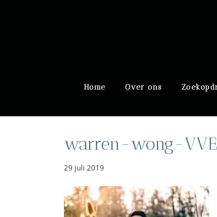
Door
Meulengraaf & Meuleng
naar
de
hoofd
inhoud
Header
Home
Over ons
Zoekopd
Rechts
warren-wong-VVE
29 juli 2019