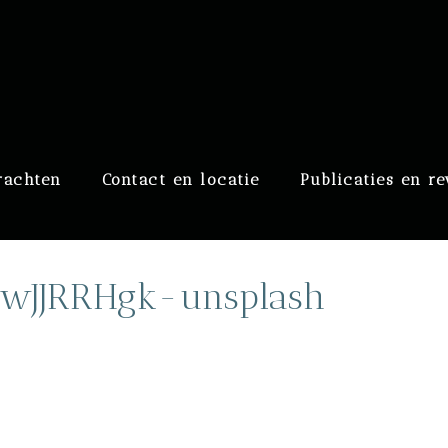
raaf
rachten
Contact en locatie
Publicaties en r
wJJRRHgk-unsplash