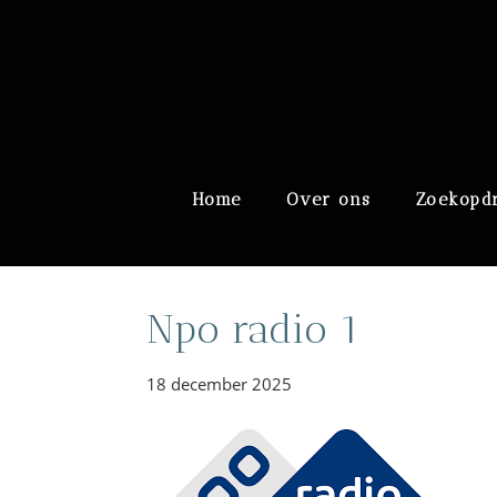
Door
Meulengraaf & Meuleng
naar
de
hoofd
inhoud
Header
Home
Over ons
Zoekopd
Rechts
Npo radio 1
18 december 2025