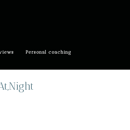
eviews
Personal coaching
At,Night