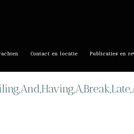
raaf
rachten
Contact en locatie
Publicaties en r
ling,And,Having,A,Break,Late,