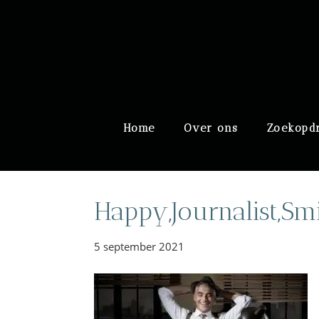
Door
Meulengraaf & Meuleng
naar
de
hoofd
inhoud
Header
Home
Over ons
Zoekopd
Rechts
Happy,Journalist,Smi
5 september 2021