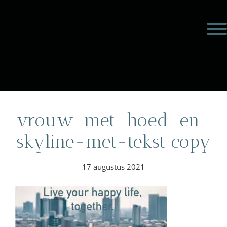
Door
Meulengraaf &
naar
Toggl
de
Meulengraaf
hoofd
inhoud
eader
echts
vrouw-met-hoed-en-
skyline-met-tekst copy
17 augustus 2021