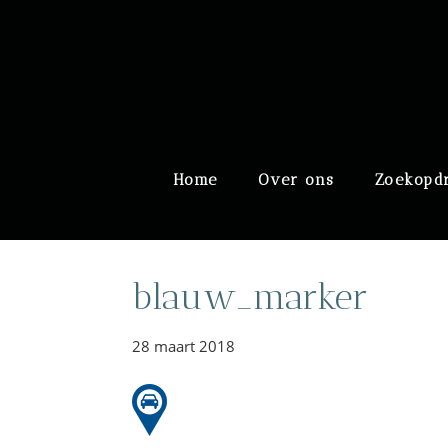
Door
Meulengraaf & Meuleng
naar
de
hoofd
inhoud
Header
Home
Over ons
Zoekopd
Rechts
blauw_marker
28 maart 2018