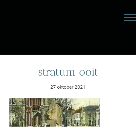
Door
Meulengraaf &
naar
Toggl
de
Meulengraaf
hoofd
inhoud
eader
echts
stratum ooit
27 oktober 2021