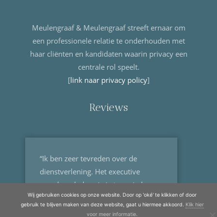
Meulengraaf & Meulengraaf streeft ernaar om
een professionele relatie te onderhouden met
haar cliënten en kandidaten waarin privacy een
centrale rol speelt.
[
link naar privacy policy
]
Reviews
“Ik ben zeer tevreden over de
dienstverlening. Het executive
search verleden zie je terug in hun
Wij gebruiken cookies op onze website. Door op 'oké' te klikken of door
werkwijze. Erg gedreven,
gebruik te blijven maken van deze website, gaat u hiermee akkoord.
Klik hier
procesmatig en deskundig....
voor meer informatie
.