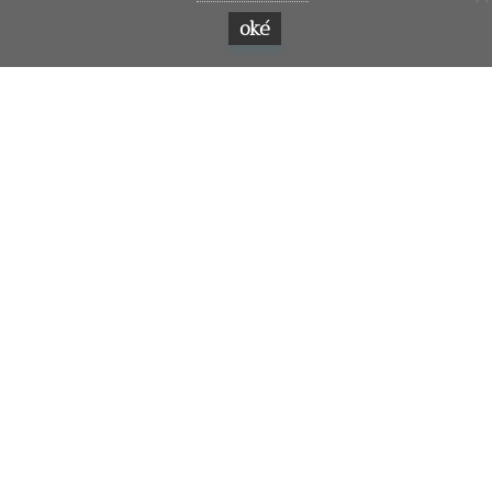
oké
(cliënte, vrouw 51 jaar)
Snel naar:
Home
Over ons
Zoekopdrachten
Contact en locatie
Publicaties en reviews
Personal coaching
© Copyright 2021 - 2026
Meulengraaf & Meulengraaf
· All rights