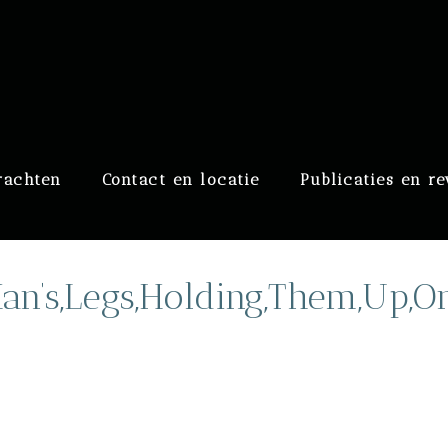
raaf
rachten
Contact en locatie
Publicaties en r
an’s,Legs,Holding,Them,Up,O