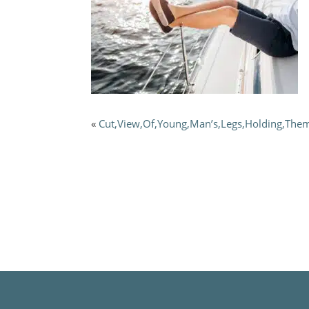
«
Cut,View,Of,Young,Man’s,Legs,Holding,The