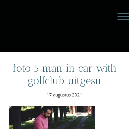
Door
Meulengraaf &
naar
Toggl
de
Meulengraaf
hoofd
inhoud
eader
echts
foto 5 man in car with
golfclub uitgesn
17 augustus 2021