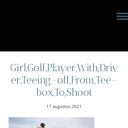
Door
Meulengraaf &
naar
Toggl
de
Meulengraaf
hoofd
inhoud
eader
echts
Girl,Golf,Player,With,Driv
er,Teeing-off,From,Tee-
box,To,Shoot
17 augustus 2021