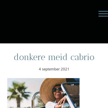
Door
Meulengraaf &
naar
Toggl
de
Meulengraaf
hoofd
inhoud
eader
echts
donkere meid cabrio
4 september 2021