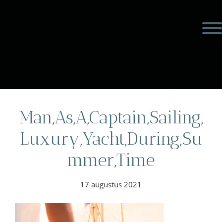
Door
Meulengraaf &
naar
Toggl
de
Meulengraaf
hoofd
inhoud
eader
echts
Man,As,A,Captain,Sailing,
Luxury,Yacht,During,Su
mmer,Time
17 augustus 2021