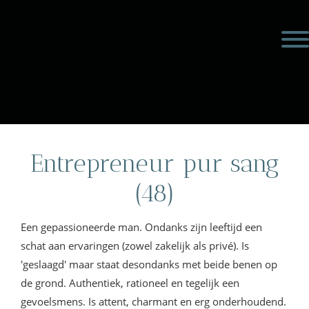
Door
Meulengraaf &
naar
Toggl
de
Meulengraaf
hoofd
inhoud
eader
echts
Entrepreneur pur sang
(48)
Een gepassioneerde man. Ondanks zijn leeftijd een
schat aan ervaringen (zowel zakelijk als privé). Is
'geslaagd' maar staat desondanks met beide benen op
de grond. Authentiek, rationeel en tegelijk een
gevoelsmens. Is attent, charmant en erg onderhoudend.