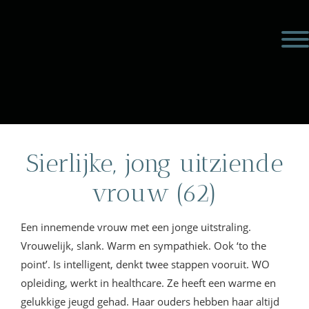
Door
Meulengraaf &
naar
Toggl
de
Meulengraaf
hoofd
inhoud
eader
echts
Sierlijke, jong uitziende
vrouw (62)
Een innemende vrouw met een jonge uitstraling.
Vrouwelijk, slank. Warm en sympathiek. Ook ‘to the
point’. Is intelligent, denkt twee stappen vooruit. WO
opleiding, werkt in healthcare. Ze heeft een warme en
gelukkige jeugd gehad. Haar ouders hebben haar altijd