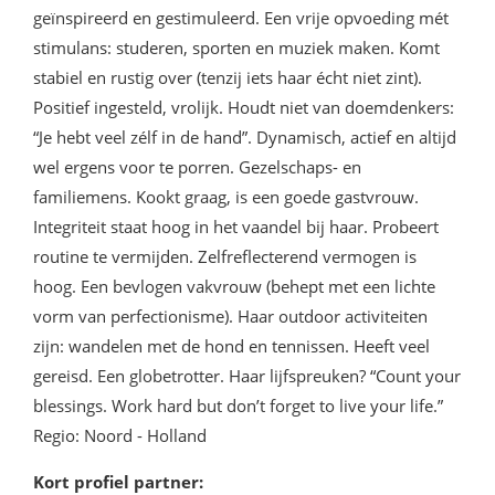
geïnspireerd en gestimuleerd. Een vrije opvoeding mét
stimulans: studeren, sporten en muziek maken. Komt
stabiel en rustig over (tenzij iets haar écht niet zint).
Positief ingesteld, vrolijk. Houdt niet van doemdenkers:
“Je hebt veel zélf in de hand”. Dynamisch, actief en altijd
wel ergens voor te porren. Gezelschaps- en
familiemens. Kookt graag, is een goede gastvrouw.
Integriteit staat hoog in het vaandel bij haar. Probeert
routine te vermijden. Zelfreflecterend vermogen is
hoog. Een bevlogen vakvrouw (behept met een lichte
vorm van perfectionisme). Haar outdoor activiteiten
zijn: wandelen met de hond en tennissen. Heeft veel
gereisd. Een globetrotter. Haar lijfspreuken? “Count your
blessings. Work hard but don’t forget to live your life.”
Regio: Noord - Holland
Kort profiel partner: