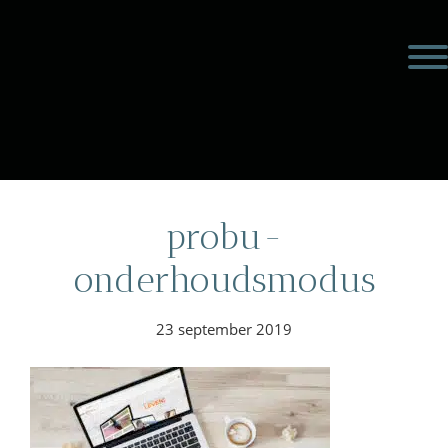
Door
Meulengraaf &
naar
Toggl
de
Meulengraaf
hoofd
inhoud
eader
echts
probu-
onderhoudsmodus
23 september 2019