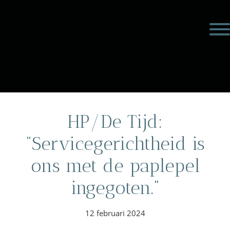
Door
Meulengraaf &
naar
Toggl
de
Meulengraaf
hoofd
inhoud
eader
echts
HP/De Tijd:
“Servicegerichtheid is
ons met de paplepel
ingegoten.”
12 februari 2024