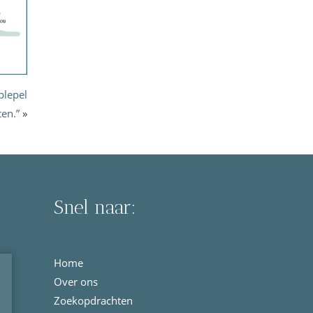
plepel
en.”
»
Snel naar:
Home
Over ons
Zoekopdrachten