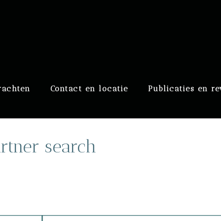
raaf
rachten
Contact en locatie
Publicaties en r
rtner search