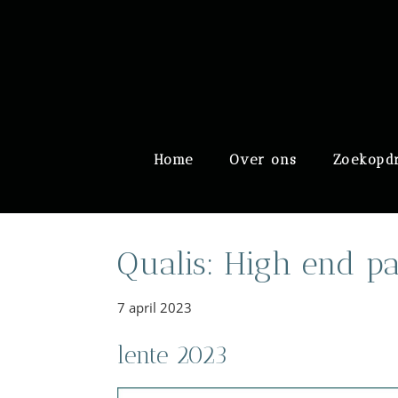
Door
Meulengraaf & Meuleng
naar
de
hoofd
inhoud
Header
Home
Over ons
Zoekopd
Rechts
Qualis: High end pa
7 april 2023
lente 2023