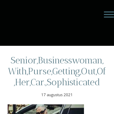
Door
Meulengraaf &
naar
Toggl
de
Meulengraaf
hoofd
inhoud
eader
echts
Senior,Businesswoman,
With,Purse,Getting,Out,Of
,Her,Car.,Sophisticated
17 augustus 2021