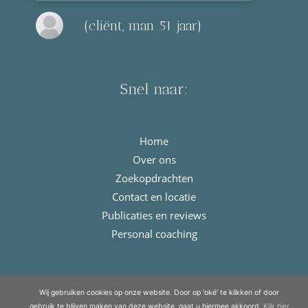
(cliënt, man 51 jaar)
Snel naar:
Home
Over ons
Zoekopdrachten
Contact en locatie
Publicaties en reviews
Personal coaching
© Copyright 2021 - 2026
Meulengraaf & Meulengraaf
· All rights
Wij gebruiken cookies op onze website. Door op 'oké' te klikken of door
reserved
gebruik te blijven maken van deze website, gaat u hiermee akkoord.
Klik hier