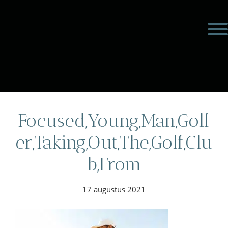
Door
Meulengraaf &
naar
Toggl
de
Meulengraaf
hoofd
inhoud
eader
echts
Focused,Young,Man,Golf
er,Taking,Out,The,Golf,Clu
b,From
17 augustus 2021