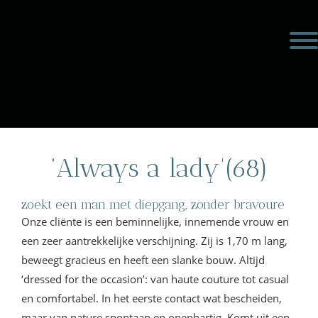
Door
Meulengraaf &
naar
Toggl
de
Meulengraaf
hoofd
inhoud
eader
echts
‘Always a lady'(68)
zoekt een man met diepgang, zonder bravoure
Onze cliënte is een beminnelijke, innemende vrouw en
een zeer aantrekkelijke verschijning. Zij is 1,70 m lang,
beweegt gracieus en heeft een slanke bouw. Altijd
‘dressed for the occasion’: van haute couture tot casual
en comfortabel. In het eerste contact wat bescheiden,
maar van nature spontaan en openhartig. Komt uit een